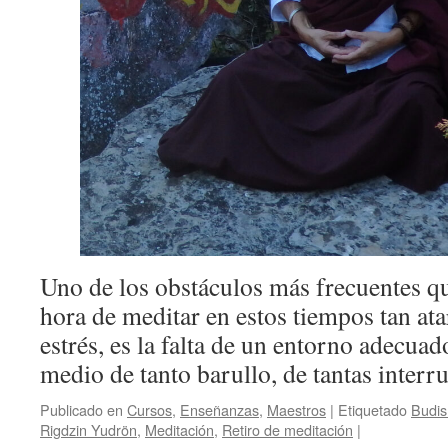
Uno de los obstáculos más frecuentes q
hora de meditar en estos tiempos tan ata
estrés, es la falta de un entorno adecua
medio de tanto barullo, de tantas inter
Publicado en
Cursos
,
Enseñanzas
,
Maestros
|
Etiquetado
Budi
Rigdzin Yudrön
,
Meditación
,
Retiro de meditación
|