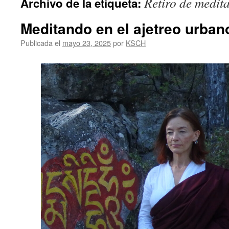
Retiro de medit
Archivo de la etiqueta:
Meditando en el ajetreo urban
Publicada el
mayo 23, 2025
por
KSCH