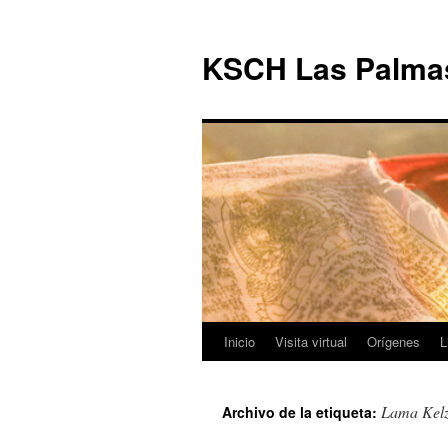
KSCH Las Palma
Inicio
Visita virtual
Orígenes
L
Saltar
al
Lama Kel
Archivo de la etiqueta:
contenido