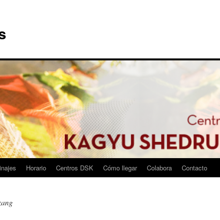
s
inajes
Horario
Centros DSK
Cómo llegar
Colabora
Contacto
zang