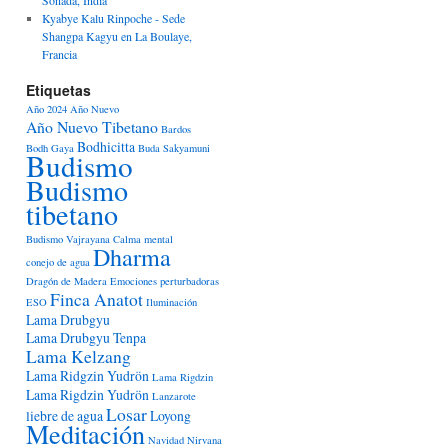
Kyabye Kalu Rinpoche - Sede
Shangpa Kagyu en La Boulaye,
Francia
Etiquetas
Año 2024
Año Nuevo
Año Nuevo Tibetano
Bardos
Bodhicitta
Bodh Gaya
Buda Sakyamuni
Budismo
Budismo
tibetano
Budismo Vajrayana
Calma mental
Dharma
conejo de agua
Dragón de Madera
Emociones perturbadoras
Finca Anatot
ESO
Iluminación
Lama Drubgyu
Lama Drubgyu Tenpa
Lama Kelzang
Lama Ridgzin Yudrön
Lama Rigdzin
Lama Rigdzin Yudrön
Lanzarote
Losar
liebre de agua
Loyong
Meditación
Navidad
Nirvana