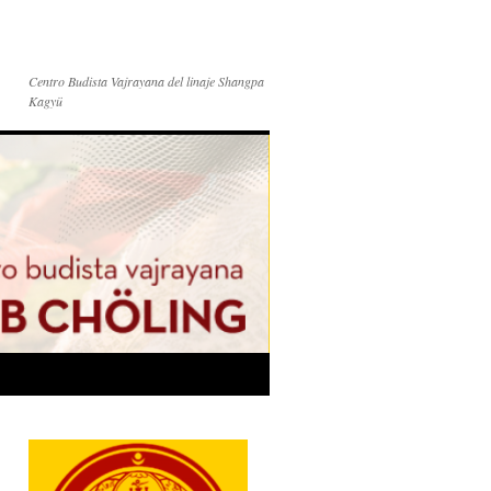
Centro Budista Vajrayana del linaje Shangpa
Kagyü