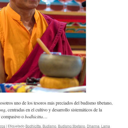
osotros uno de los tesoros más preciados del budismo tibetano,
ong
, centradas en el cultivo y desarrollo sistemáticos de la
or compasivo o
bodhicitta
…
ros
|
Etiquetado
Bodhicitta
,
Budismo
,
Budismo tibetano
,
Dharma
,
Lama