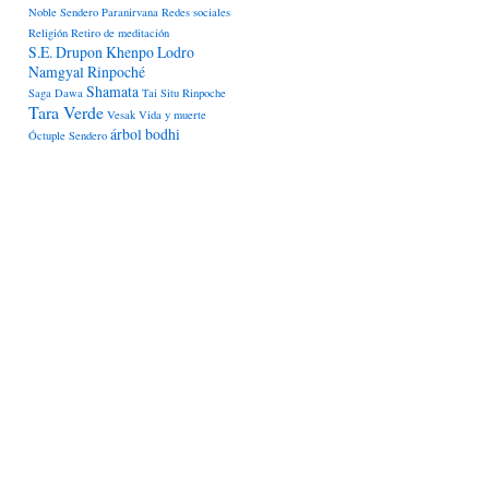
Noble Sendero
Paranirvana
Redes sociales
Religión
Retiro de meditación
S.E. Drupon Khenpo Lodro
Namgyal Rinpoché
Shamata
Saga Dawa
Tai Situ Rinpoche
Tara Verde
Vesak
Vida y muerte
árbol bodhi
Óctuple Sendero