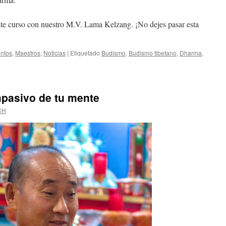
ste curso con nuestro M.V. Lama Kelzang. ¡No dejes pasar esta
ntos
,
Maestros
,
Noticias
|
Etiquetado
Budismo
,
Budismo tibetano
,
Dharma
,
mpasivo de tu mente
CH