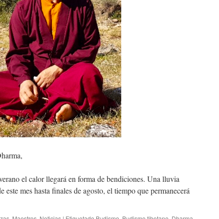
Dharma,
erano el calor llegará en forma de bendiciones. Una lluvia
de este mes hasta finales de agosto, el tiempo que permanecerá
zas
,
Maestros
,
Noticias
|
Etiquetado
Budismo
,
Budismo tibetano
,
Dharma
,