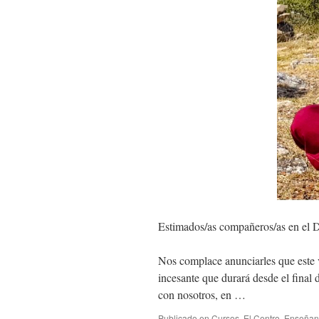
Estimados/as compañeros/as en el 
Nos complace anunciarles que este v
incesante que durará desde el final 
con nosotros, en …
Publicado en
Cursos
,
El Centro
,
Enseñan