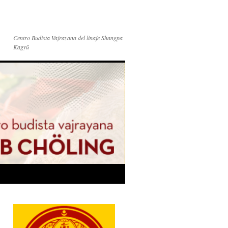
Centro Budista Vajrayana del linaje Shangpa
Kagyü