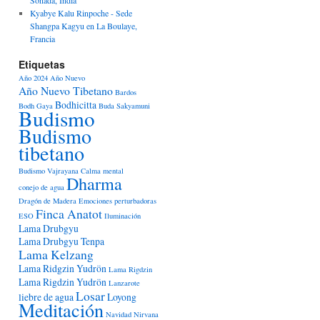
Kyabye Kalu Rinpoche - Sede
Shangpa Kagyu en La Boulaye,
Francia
Etiquetas
Año 2024
Año Nuevo
Año Nuevo Tibetano
Bardos
Bodhicitta
Bodh Gaya
Buda Sakyamuni
Budismo
Budismo
tibetano
Budismo Vajrayana
Calma mental
Dharma
conejo de agua
Dragón de Madera
Emociones perturbadoras
Finca Anatot
ESO
Iluminación
Lama Drubgyu
Lama Drubgyu Tenpa
Lama Kelzang
Lama Ridgzin Yudrön
Lama Rigdzin
Lama Rigdzin Yudrön
Lanzarote
Losar
liebre de agua
Loyong
Meditación
Navidad
Nirvana