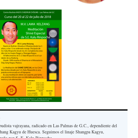
H
udista vajrayana, radicado en Las Palmas de G.C., dependiente del
hang Kagyu de Huesca. Seguimos el linaje Shangpa Kagyu,
paña por S. E. Kalu Rinpoche.