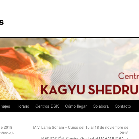
s
inajes
Horario
Centros DSK
Cómo llegar
Colabora
Contacto
de 2018
M.V. Lama Sönam – Curso del 15 al 18 de noviembre de
r Noble)
«
2018
MEDITACIÓN, Camino Gradual al MAHAMUDRA
→